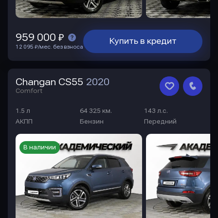
959 000 ₽
Купить в кредит
12 095 ₽/мес. без взноса
Changan CS55
2020
Comfort
1.5 л
64 325 км.
143 л.с.
АКПП
Бензин
Передний
В наличии