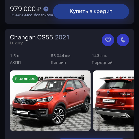
979 000 ₽
Купить в кредит
12 348 ₽/мес. без взноса
Changan CS55
2021
Luxury
1.5 л
53 044 км.
143 л.с.
АКПП
Бензин
Передний
В наличии