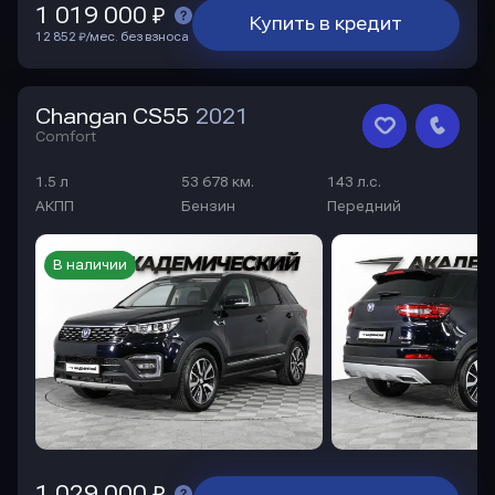
1 019 000 ₽
Купить в кредит
12 852 ₽/мес. без взноса
Changan CS55
2021
Comfort
1.5 л
53 678 км.
143 л.с.
АКПП
Бензин
Передний
В наличии
1 029 000 ₽