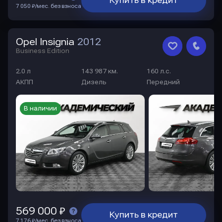
Купить в кредит
7 050 ₽/мес. без взноса
Opel Insignia
2012
Business Edition
2.0 л
143 987 км.
160 л.с.
АКПП
Дизель
Передний
В наличии
569 000 ₽
Купить в кредит
7 176 ₽/мес. без взноса