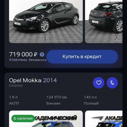
719 000 ₽
Купить в кредит
9 068 ₽/мес. без взноса
Opel Mokka
2014
Cosmo
1.8 л
124 973 км.
140 л.с.
АКПП
Бензин
Полный
В наличии