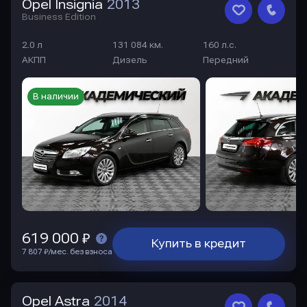
Opel Insignia
2013
Business Edition
2.0 л
131 084 км.
160 л.с.
АКПП
Дизель
Передний
В наличии
619 000 ₽
Купить в кредит
7 807 ₽/мес. без взноса
Opel Astra
2014