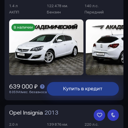
1.4 л
122 478 км.
140 л.с.
АКПП
Бензин
Передний
В наличии
639 000 ₽
Купить в кредит
8 059 ₽/мес. без взноса
Opel Insignia
2013
2.0 л
139 876 км.
220 л.с.