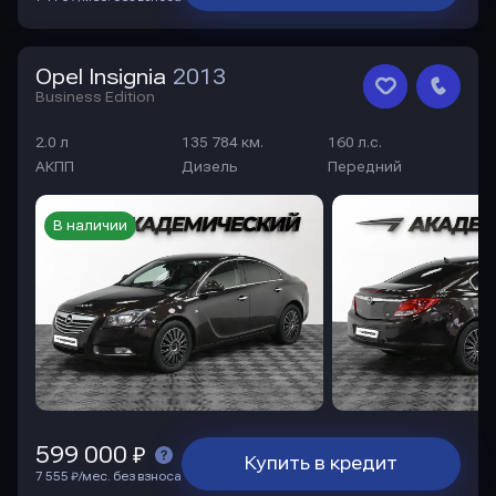
Opel Insignia
2013
Business Edition
2.0 л
135 784 км.
160 л.с.
АКПП
Дизель
Передний
В наличии
599 000 ₽
Купить в кредит
7 555 ₽/мес. без взноса