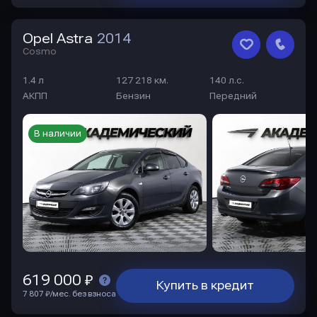
Opel Astra
2014
Cosmo
1.4 л
127 218 км.
140 л.с.
АКПП
Бензин
Передний
В наличии
619 000 ₽
Купить в кредит
7 807 ₽/мес. без взноса