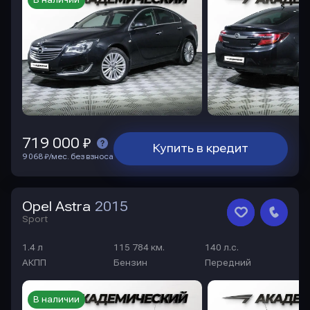
В наличии
719 000 ₽
Купить в кредит
9 068 ₽/мес. без взноса
Opel Astra
2015
Sport
1.4 л
115 784 км.
140 л.с.
АКПП
Бензин
Передний
В наличии